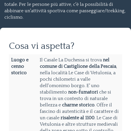
totale. Per le persone più attive, c'è la possibilità di
abbinare un'attività sportiva come passeggiare/trekking,
ciclismo.
Cosa vi aspetta?
Luogo e
Il Casale La Duchessa si trova
nel
cenno
comune di Castiglione della Pescaia
,
storico
nella località Le Case di Vetulonia, a
pochi chilometri a valle
dell'omonimo borgo. E' uno
stabilimento
non-fumatori
che si
trova
in un contesto di naturale
bellezza e
charme storico
. Offre il
fascino di autenticità e il carattere di
un casale
risalente al 1100
. Le Case di
Vetulonia e altre strutture medievali
della zona erano sotto il controllo